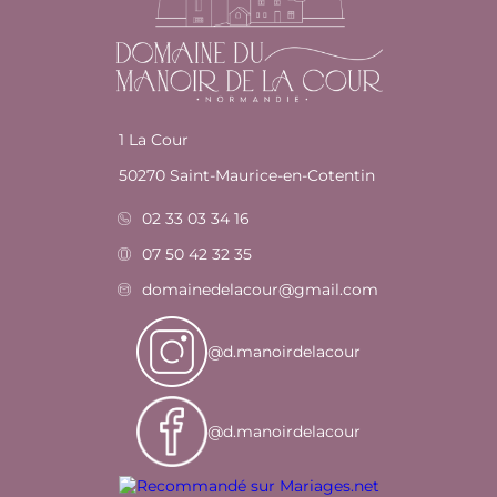
1 La Cour
50270 Saint-Maurice-en-Cotentin
02 33 03 34 16
07 50 42 32 35
domainedelacour@gmail.com
@d.manoirdelacour
@d.manoirdelacour