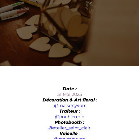
Date :
31 Mai 2025
Décoration & Art floral
:
@maisonyvon
Traiteur
:
@pouhiereric
Photobooth :
@atelier_saint_clair
Vaiselle
: