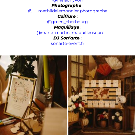
@maisonyvon
Photographe
:
@
mathildelemonnier.photographe
Coiffure
:
@green_cherbourg
Maquillage
:
@marie_martin_maquilleusepro
DJ Son’arte
:
sonarte-event.fr