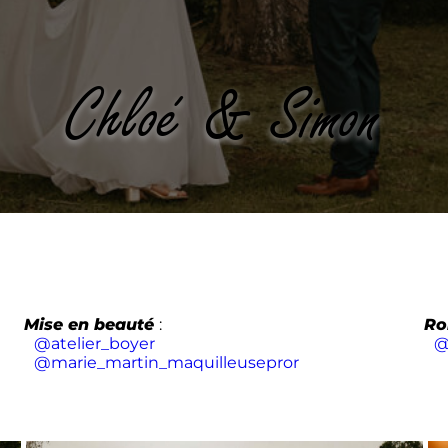
Chloé & Simon
Mise en beauté
:
Ro
@atelier_boyer
@
@marie_martin_maquilleusepror