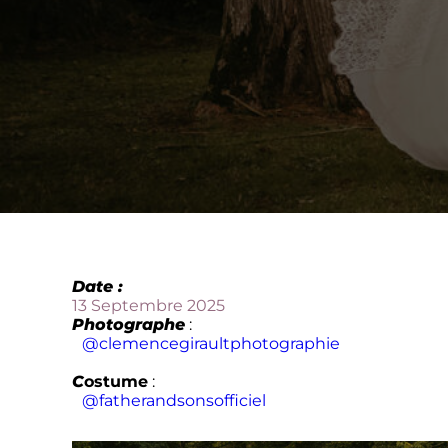
Date :
13 Septembre 2025
Photographe
:
@clemencegiraultphotographie
C
ostume
:
@fatherandsonsofficiel