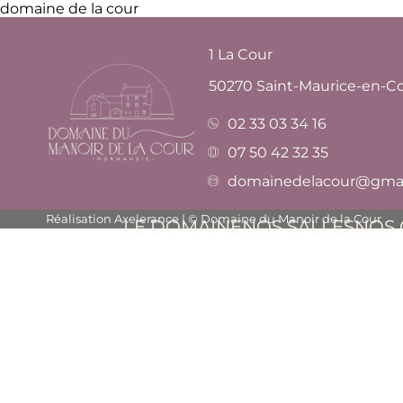
domaine de la cour
1 La Cour
50270 Saint-Maurice-en-C
02 33 03 34 16
07 50 42 32 35
domainedelacour@gmai
Réalisation Axelerance | © Domaine du Manoir de la Cour
LE DOMAINE
NOS SALLES
NOS