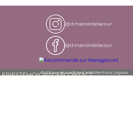
@d.manoirdelacour
@d.manoirdelacour
Politique de confidentialité
Mentions Légales
LERIES
TÉMOIGNAGES
CONTACT