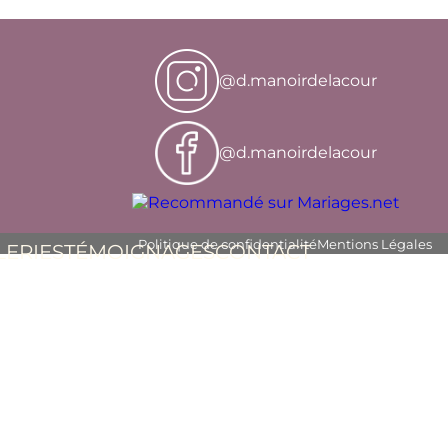
@d.manoirdelacour
@d.manoirdelacour
Politique de confidentialité
Mentions Légales
LERIES
TÉMOIGNAGES
CONTACT