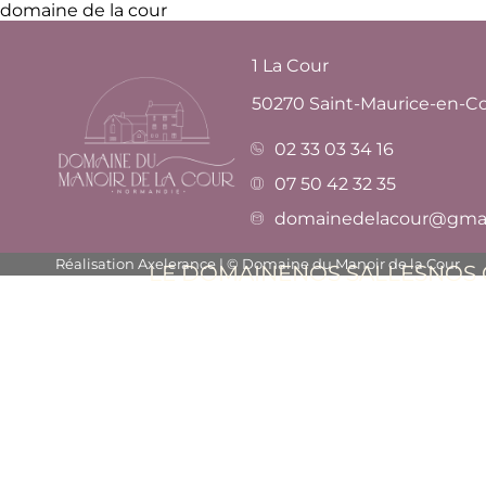
domaine de la cour
1 La Cour
50270 Saint-Maurice-en-C
02 33 03 34 16
07 50 42 32 35
domainedelacour@gmai
Réalisation Axelerance | © Domaine du Manoir de la Cour
LE DOMAINE
NOS SALLES
NOS